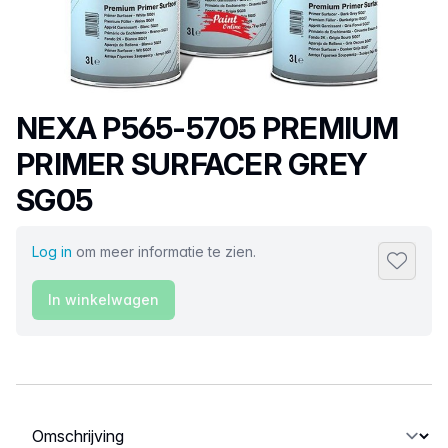
Productnaam
NEXA P565-5705 PREMIUM
PRIMER SURFACER GREY
SG05
Log in
om meer informatie te zien.
Toevoeg
In winkelwagen
Selecteer een tabblad