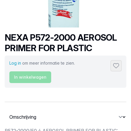
Productnaam
NEXA P572-2000 AEROSOL
PRIMER FOR PLASTIC
Log in
om meer informatie te zien.
Toevoeg
In winkelwagen
Selecteer een tabblad
P572-2000/E0.4 AEROSOL PRIMER FOR PLASTIC: