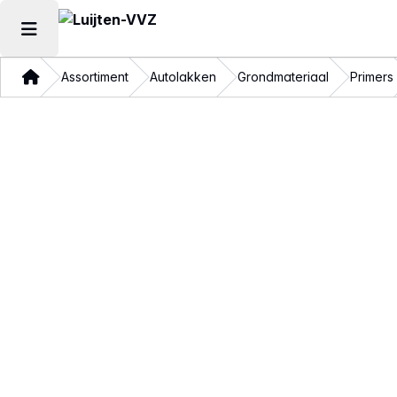
Hoofdmenu openen
Thuis
Assortiment
Autolakken
Grondmateriaal
Primers