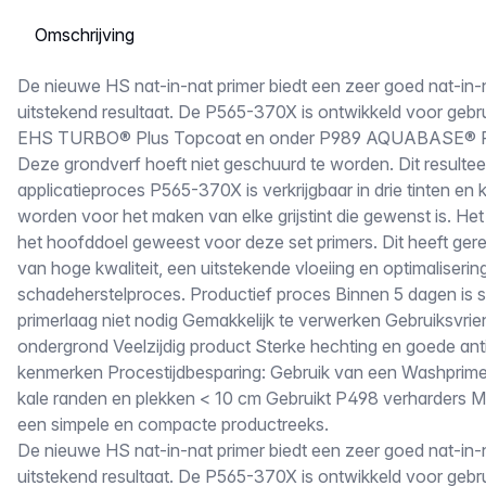
Selecteer een tabblad
Omschrijving
De nieuwe HS nat-in-nat primer biedt een zeer goed nat-in
uitstekend resultaat. De P565-370X is ontwikkeld voor geb
EHS TURBO® Plus Topcoat en onder P989 AQUABASE® P
Deze grondverf hoeft niet geschuurd te worden. Dit resulteer
applicatieproces P565-370X is verkrijgbaar in drie tinten e
worden voor het maken van elke grijstint die gewenst is. Het
het hoofddoel geweest voor deze set primers. Dit heeft geres
van hoge kwaliteit, een uitstekende vloeiing en optimaliserin
schadeherstelproces. Productief proces Binnen 5 dagen is 
primerlaag niet nodig Gemakkelijk te verwerken Gebruiksvrien
ondergrond Veelzijdig product Sterke hechting en goede ant
kenmerken Procestijdbesparing: Gebruik van een Washprimer i
kale randen en plekken < 10 cm Gebruikt P498 verharders M
een simpele en compacte productreeks.
De nieuwe HS nat-in-nat primer biedt een zeer goed nat-in
uitstekend resultaat. De P565-370X is ontwikkeld voor geb