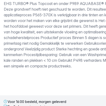
EHS TURBO® Plus Topcoat en onder P989 AQUABASE® P
Deze grondverf hoeft niet geschuurd te worden. Dit resulteer
applicatieproces P565-370X is verkrijgbaar in drie tinten e
worden voor het maken van elke grijstint die gewenst is Het 
het hoofddoel geweest voor deze set primers. Dit heeft geres
van hoge kwaliteit, een uitstekende vloeiing en optimaliserin
schadeherstelproces Productief proces Binnen 5 dagen is 
primerlaag niet nodig Gemakkelijk te verwerken Gebruiksvrien
ondergrond Veelzijdig product Sterke hechting en goede ant
kenmerken Procestijdbesparing: Gebruik van een Washprimer i
kale randen en plekken < 10 cm Gebruikt P498 verharders M
een simpele en compacte productreeks.
Voor 16:00 besteld, morgen geleverd