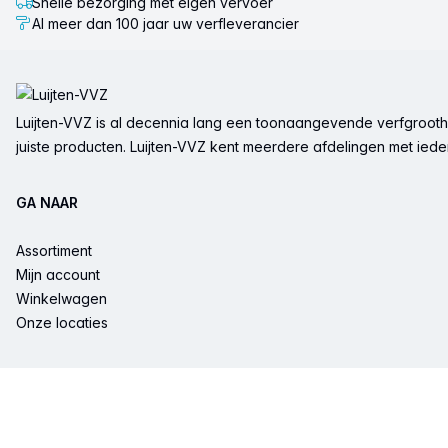
Snelle bezorging met eigen vervoer
Al meer dan 100 jaar uw verfleverancier
Voettekst
Luijten-VVZ is al decennia lang een toonaangevende verfgrootha
juiste producten. Luijten-VVZ kent meerdere afdelingen met ieder 
GA NAAR
Assortiment
Mijn account
Winkelwagen
Onze locaties