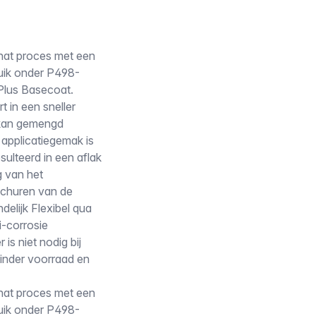
-nat proces met een
ruik onder P498-
lus Basecoat.
t in een sneller
n kan gemengd
 applicatiegemak is
ulteerd in een aflak
g van het
schuren van de
delijk Flexibel qua
i-corrosie
s niet nodig bij
inder voorraad en
-nat proces met een
ruik onder P498-