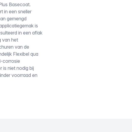
lus Basecoat.
t in een sneller
n kan gemengd
applicatiegemak is
ulteerd in een aflak
g van het
schuren van de
delijk Flexibel qua
i-corrosie
s niet nodig bij
inder voorraad en