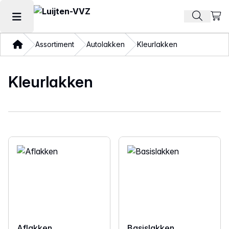
Beki
Zoek pr
Hoofdmenu openen
Thuis
Assortiment
Autolakken
Kleurlakken
Kleurlakken
Aflakken
Basislakken