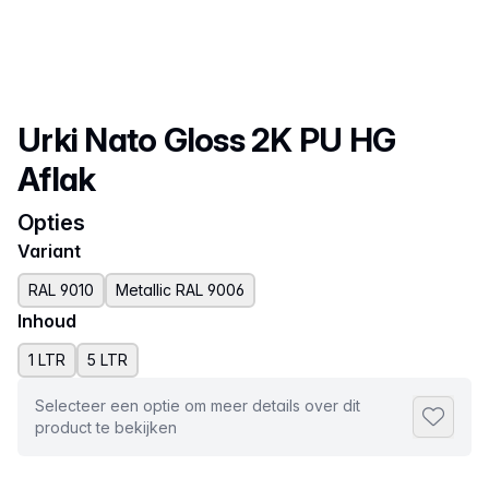
Productnaam
Urki Nato Gloss 2K PU HG
Aflak
Opties
Variant
RAL 9010
Metallic RAL 9006
Inhoud
1 LTR
5 LTR
Selecteer een optie om meer details over dit
Toevoeg
product te bekijken