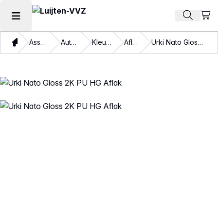
Beki
Zoek pr
Hoofdmenu openen
Thuis
Assortiment
Autolakken
Kleurlakken
Aflakken
Urki Nato Gloss 2K PU HG Aflak