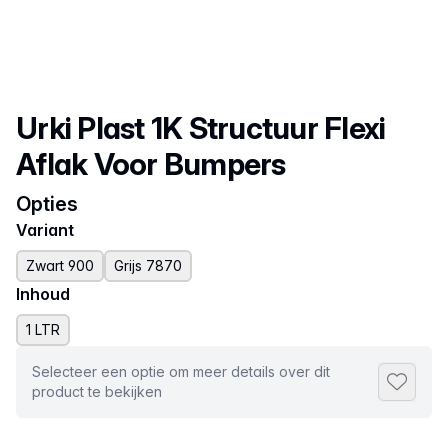
Productnaam
Urki Plast 1K Structuur Flexi
Aflak Voor Bumpers
Opties
Variant
Zwart 900
Grijs 7870
Inhoud
1 LTR
Selecteer een optie om meer details over dit
Toevoeg
product te bekijken