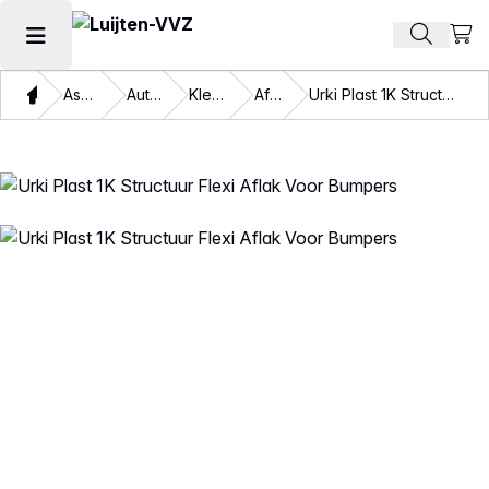
Beki
Zoek pr
Hoofdmenu openen
Thuis
Assortiment
Autolakken
Kleurlakken
Aflakken
Urki Plast 1K Structuur Flexi Aflak Voor Bumpers