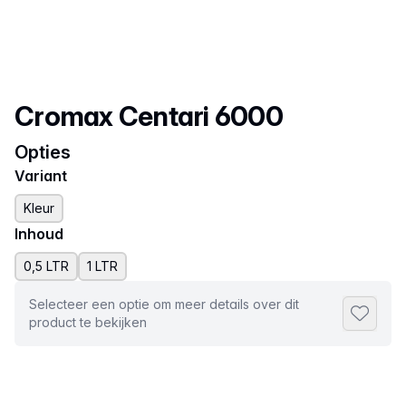
Productnaam
Cromax Centari 6000
Opties
Variant
Kleur
Inhoud
0,5 LTR
1 LTR
Selecteer een optie om meer details over dit
Toevoeg
product te bekijken