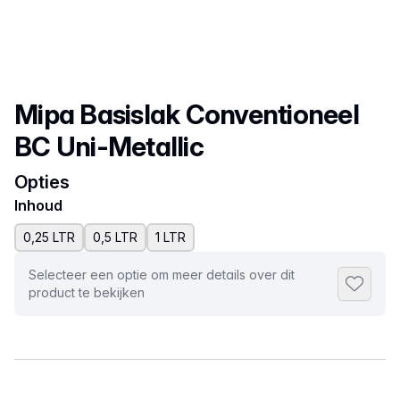
Productnaam
Mipa Basislak Conventioneel
BC Uni-Metallic
Opties
Inhoud
0,25 LTR
0,5 LTR
1 LTR
Selecteer een optie om meer details over dit
Toevoeg
product te bekijken
Selecteer een tabblad