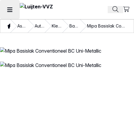
Beki
Zoek pr
Hoofdmenu openen
Thuis
Assortiment
Autolakken
Kleurlakken
Basislakken
Mipa Basislak Conventioneel BC Uni-Metallic