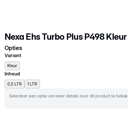
Productnaam
Nexa Ehs Turbo Plus P498 Kleur
Opties
Variant
Kleur
Inhoud
0,5 LTR
1 LTR
Selecteer een optie om meer details over dit product te bekij