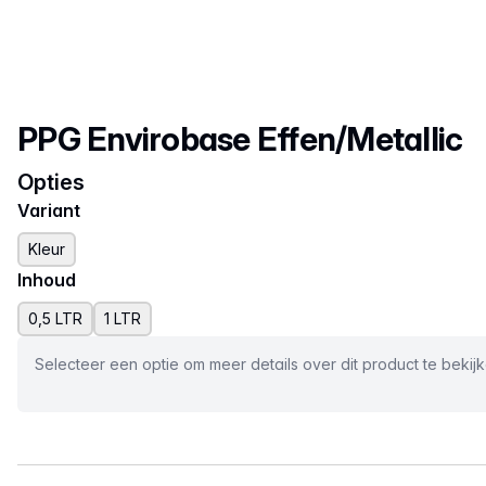
Productnaam
PPG Envirobase Effen/Metallic
Opties
Variant
Kleur
Inhoud
0,5 LTR
1 LTR
Selecteer een optie om meer details over dit product te bekij