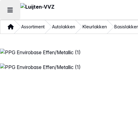
Hoofdmenu openen
Thuis
Assortiment
Autolakken
Kleurlakken
Basislakke