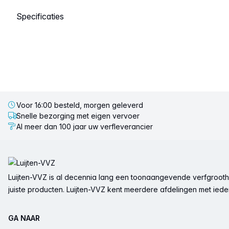
Selecteer een tabblad
Voor 16:00 besteld, morgen geleverd
Snelle bezorging met eigen vervoer
Al meer dan 100 jaar uw verfleverancier
Voettekst
Luijten-VVZ is al decennia lang een toonaangevende verfgrootha
juiste producten. Luijten-VVZ kent meerdere afdelingen met ieder 
GA NAAR