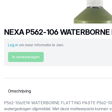
Productnaam
NEXA P562-106 WATERBORNE 
Log in
om meer informatie te zien.
In winkelwagen
Selecteer een tabblad
Omschrijving
P562-106/E1K WATERBORNE FLATTING PASTE P562-106
watergedragen slijpmiddel. Met deze matteerpasta kunnen v