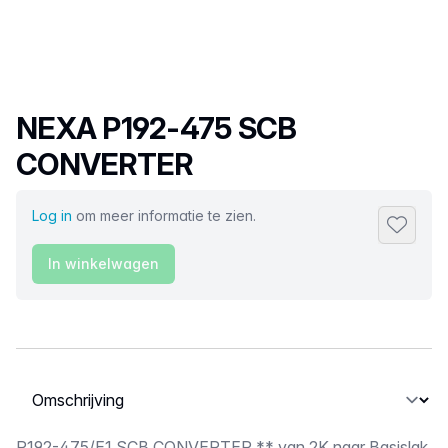
Productnaam
NEXA P192-475 SCB
CONVERTER
Log in
om meer informatie te zien.
Toevoeg
In winkelwagen
Selecteer een tabblad
P192-475/E1 SCB CONVERTER ** van 2K naar Basislak