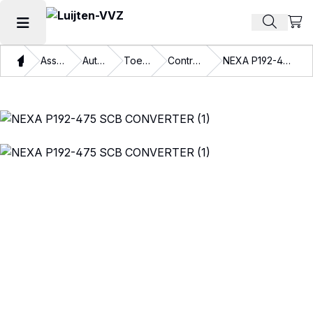
Beki
Zoek pr
Hoofdmenu openen
Thuis
Assortiment
Autolakken
Toebehoren
Controlemiddelen
NEXA P192-475 SCB CONVERTER