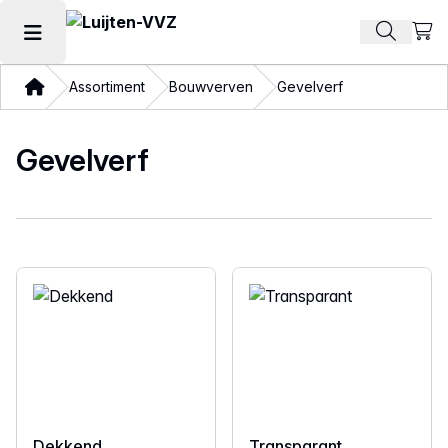
Beki
Zoek pr
Hoofdmenu openen
Thuis
Assortiment
Bouwverven
Gevelverf
Gevelverf
Dekkend
Transparant