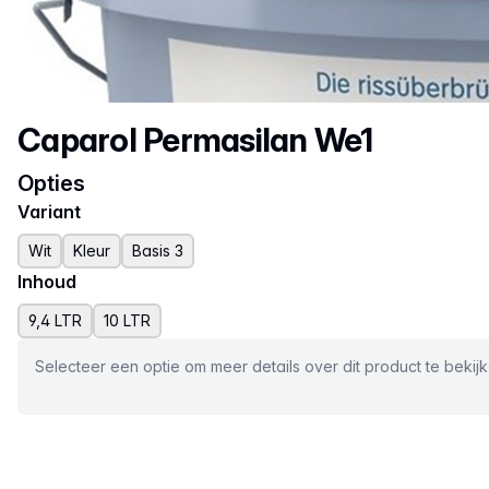
Productnaam
Caparol Permasilan We1
Opties
Variant
Wit
Kleur
Basis 3
Inhoud
9,4 LTR
10 LTR
Selecteer een optie om meer details over dit product te bekij