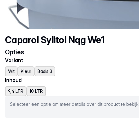
Productnaam
Caparol Sylitol Nqg We1
Opties
Variant
Wit
Kleur
Basis 3
Inhoud
9,4 LTR
10 LTR
Selecteer een optie om meer details over dit product te bekij