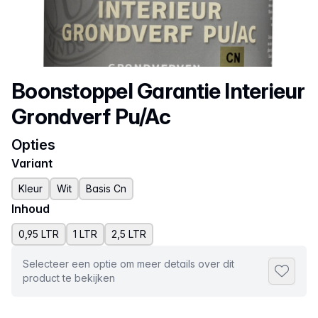
Productnaam
Boonstoppel Garantie Interieur
Grondverf Pu/Ac
Opties
Variant
Kleur
Wit
Basis Cn
Inhoud
0,95 LTR
1 LTR
2,5 LTR
Selecteer een optie om meer details over dit
Toevoeg
product te bekijken