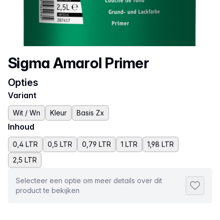
Productnaam
Sigma Amarol Primer
Opties
Variant
Wit / Wn
Kleur
Basis Zx
Inhoud
0,4 LTR
0,5 LTR
0,79 LTR
1 LTR
1,98 LTR
2,5 LTR
Selecteer een optie om meer details over dit
Toevoeg
product te bekijken