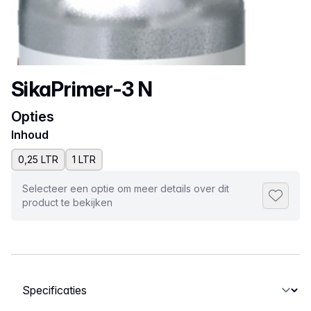
Productnaam
SikaPrimer-3 N
Opties
Inhoud
0,25 LTR
1 LTR
Selecteer een optie om meer details over dit
Toevoeg
product te bekijken
Selecteer een tabblad