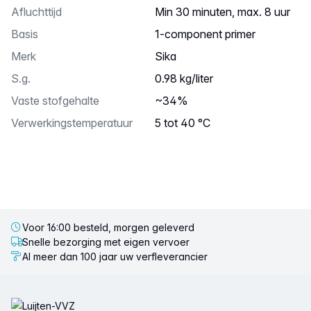
Afluchttijd
Min 30 minuten, max. 8 uur
Basis
1-component primer
Merk
Sika
S.g.
0.98 kg/liter
Vaste stofgehalte
~34%
Verwerkingstemperatuur
5 tot 40 °C
Voor 16:00 besteld, morgen geleverd
Snelle bezorging met eigen vervoer
Al meer dan 100 jaar uw verfleverancier
Voettekst