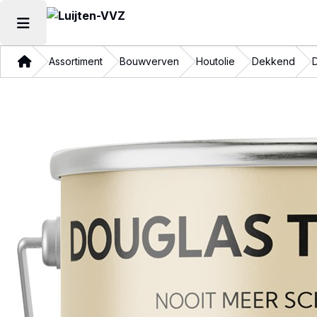
Hoofdmenu openen
Thuis
Assortiment
Bouwverven
Houtolie
Dekkend