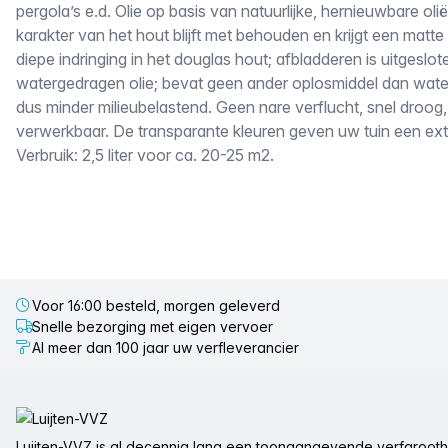
pergola’s e.d. Olie op basis van natuurlijke, hernieuwbare olië
karakter van het hout blijft met behouden en krijgt een matte u
diepe indringing in het douglas hout; afbladderen is uitgesl
watergedragen olie; bevat geen ander oplosmiddel dan water
dus minder milieubelastend. Geen nare verflucht, snel droog,
verwerkbaar. De transparante kleuren geven uw tuin een extr
Verbruik: 2,5 liter voor ca. 20-25 m2.
Voor 16:00 besteld, morgen geleverd
Snelle bezorging met eigen vervoer
Al meer dan 100 jaar uw verfleverancier
Voettekst
Luijten-VVZ is al decennia lang een toonaangevende verfgrootha