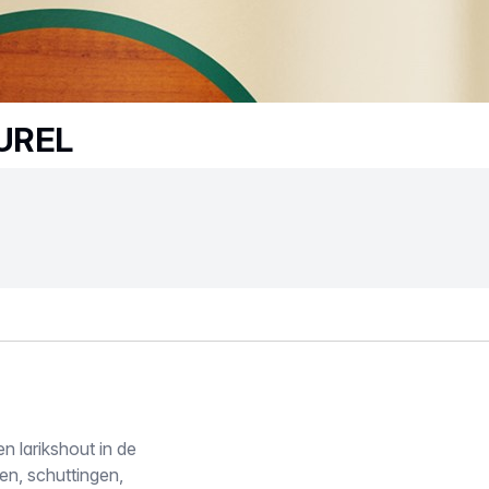
UREL
n larikshout in de
en, schuttingen,