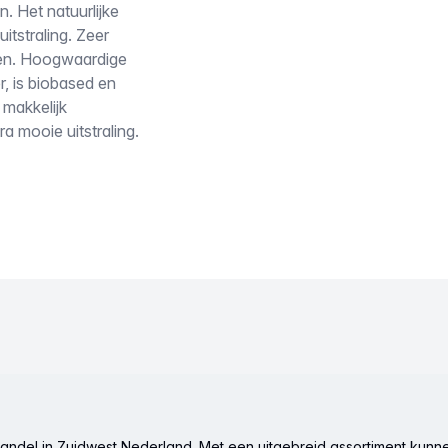
n. Het natuurlijke
itstraling. Zeer
oten. Hoogwaardige
, is biobased en
 makkelijk
a mooie uitstraling.
ndel in Zuidwest Nederland. Met een uitgebreid assortiment kunne