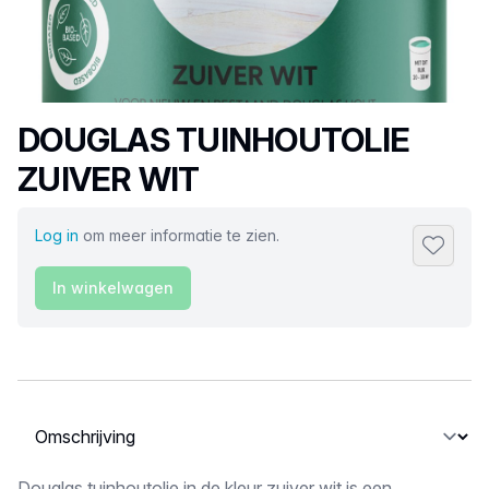
Productnaam
DOUGLAS TUINHOUTOLIE
ZUIVER WIT
Log in
om meer informatie te zien.
Toevoeg
In winkelwagen
Selecteer een tabblad
Douglas tuinhoutolie in de kleur zuiver wit is een