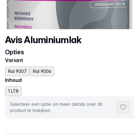
Productnaam
Avis Aluminiumlak
Opties
Variant
Ral 9007
Ral 9006
Inhoud
1 LTR
Selecteer een optie om meer details over dit
Toevoeg
product te bekijken