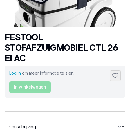
Productnaam
FESTOOL
STOFAFZUIGMOBIEL CTL 26
EI AC
Log in
om meer informatie te zien.
Toevoeg
In winkelwagen
Selecteer een tabblad