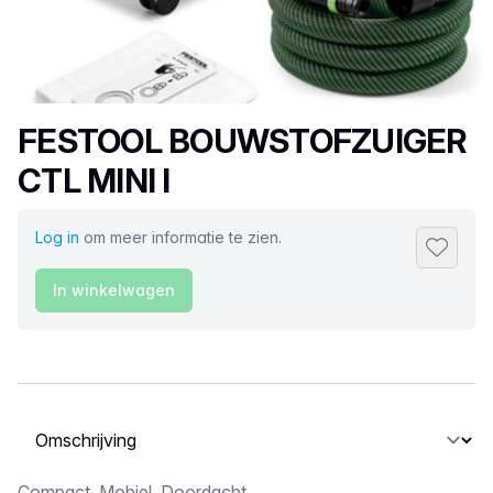
Productnaam
FESTOOL BOUWSTOFZUIGER
CTL MINI I
Log in
om meer informatie te zien.
Toevoeg
In winkelwagen
Selecteer een tabblad
Compact. Mobiel. Doordacht.