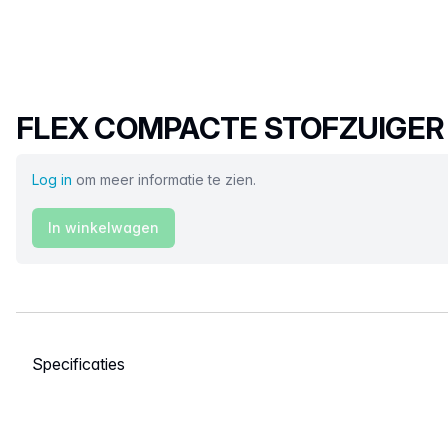
Productnaam
FLEX COMPACTE STOFZUIGER V
Log in
om meer informatie te zien.
In winkelwagen
Selecteer een tabblad