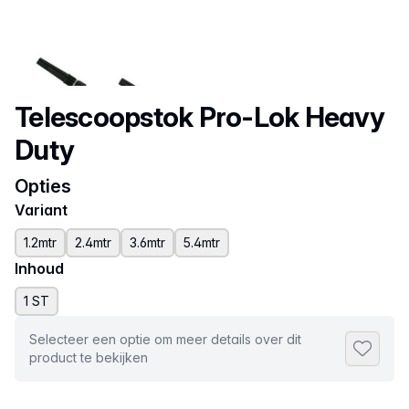
Productnaam
Telescoopstok Pro-Lok Heavy
Duty
Opties
Variant
1.2mtr
2.4mtr
3.6mtr
5.4mtr
Inhoud
1 ST
Selecteer een optie om meer details over dit
Toevoeg
product te bekijken