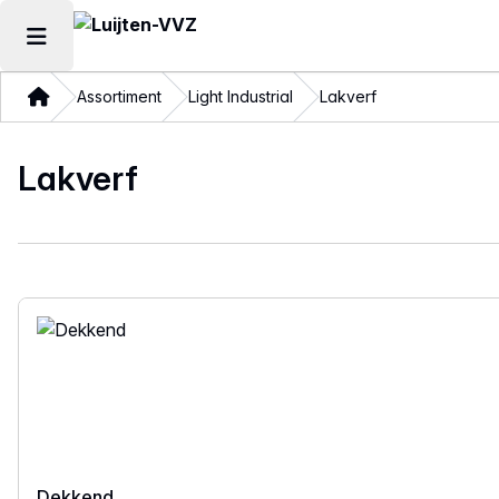
Hoofdmenu openen
Thuis
Assortiment
Light Industrial
Lakverf
Lakverf
Dekkend