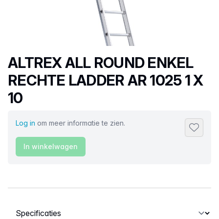
Productnaam
ALTREX ALL ROUND ENKEL
RECHTE LADDER AR 1025 1 X
10
Log in
om meer informatie te zien.
Toevoeg
In winkelwagen
Selecteer een tabblad