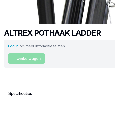
Productnaam
ALTREX POTHAAK LADDER
Log in
om meer informatie te zien.
In winkelwagen
Selecteer een tabblad