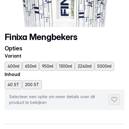
Productnaam
Finixa Mengbekers
Opties
Variant
400ml
650ml
950ml
1300ml
2240ml
5000ml
Inhoud
40 ST
200 ST
Selecteer een optie om meer details over dit
Toevoeg
product te bekijken