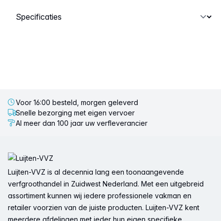
Selecteer een tabblad
Voor 16:00 besteld, morgen geleverd
Snelle bezorging met eigen vervoer
Al meer dan 100 jaar uw verfleverancier
Voettekst
Luijten-VVZ is al decennia lang een toonaangevende
verfgroothandel in Zuidwest Nederland. Met een uitgebreid
assortiment kunnen wij iedere professionele vakman en
retailer voorzien van de juiste producten. Luijten-VVZ kent
meerdere afdelingen met ieder hun eigen specifieke