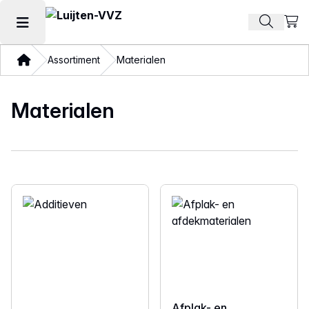
Beki
Zoek pr
Hoofdmenu openen
Thuis
Assortiment
Materialen
Materialen
Afplak- en