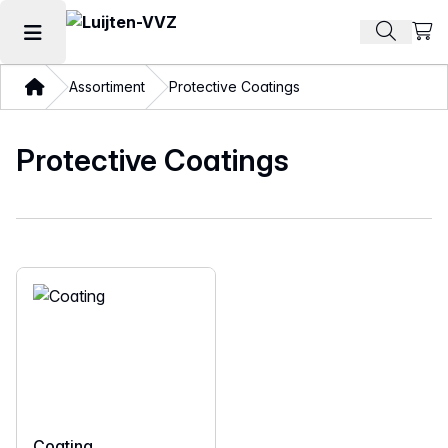
Beki
Zoek pr
Hoofdmenu openen
Thuis
Assortiment
Protective Coatings
Protective Coatings
Coating