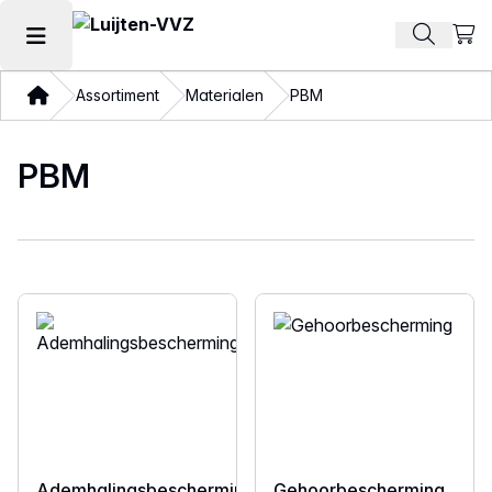
Beki
Zoek pr
Hoofdmenu openen
Thuis
Assortiment
Materialen
PBM
PBM
Ademhalingsbescherming
Gehoorbescherming