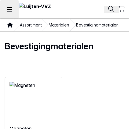
Beki
Zoek pr
Hoofdmenu openen
Thuis
Assortiment
Materialen
Bevestigingmaterialen
Bevestigingmaterialen
Magneten