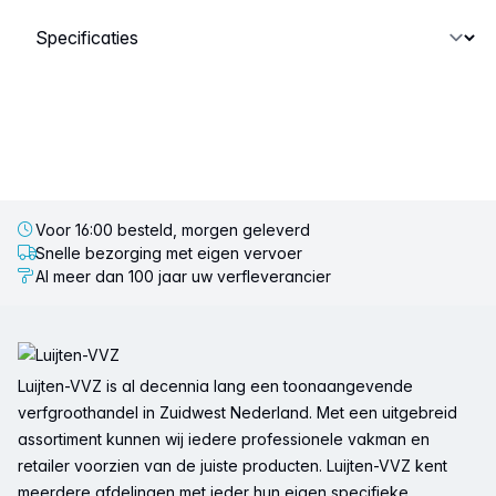
Selecteer een tabblad
Voor 16:00 besteld, morgen geleverd
Snelle bezorging met eigen vervoer
Al meer dan 100 jaar uw verfleverancier
Voettekst
Luijten-VVZ is al decennia lang een toonaangevende
verfgroothandel in Zuidwest Nederland. Met een uitgebreid
assortiment kunnen wij iedere professionele vakman en
retailer voorzien van de juiste producten. Luijten-VVZ kent
meerdere afdelingen met ieder hun eigen specifieke