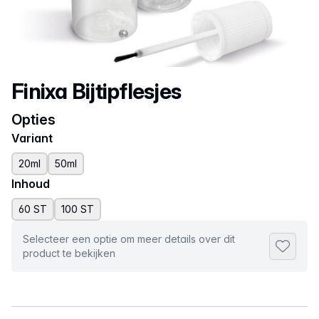
Productnaam
Finixa Bijtipflesjes
Opties
Variant
20ml
50ml
Inhoud
60 ST
100 ST
Selecteer een optie om meer details over dit
Toevoeg
product te bekijken