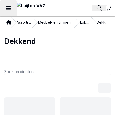
Beki
Zoek pr
Hoofdmenu openen
Thuis
Assortiment
Meubel- en timmerindustrie
Lakverf
Dekkend
Dekkend