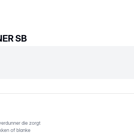
NER SB
rdunner die zorgt
kken of blanke