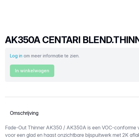
Productnaam
AK350A CENTARI BLEND.THIN
Log in
om meer informatie te zien.
In winkelwagen
Selecteer een tabblad
Omschrijving
Fade-Out Thinner AK350 / AK350A is een VOC-conforme ve
voor een glad en haast onzichtbare bijspuitwerk met 2K afla