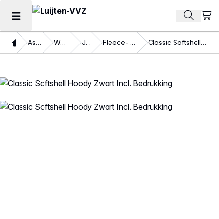
Beki
Zoek pr
Hoofdmenu openen
Thuis
Assortiment
Werkkleding
Jassen
Fleece- en Softshelljassen
Classic Softshell Hoody Zwart Incl. Bedrukking