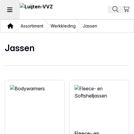
Beki
Zoek pr
Hoofdmenu openen
Thuis
Assortiment
Werkkleding
Jassen
Jassen
Fleece- en