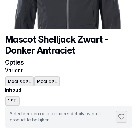
Productnaam
Mascot Shelljack Zwart -
Donker Antraciet
Opties
Variant
Maat XXXL
Maat XXL
Inhoud
1 ST
Selecteer een optie om meer details over dit
Toevoeg
product te bekijken