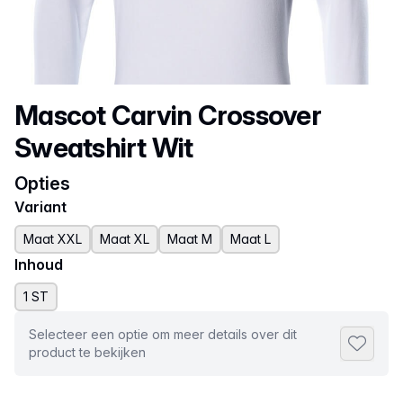
Productnaam
Mascot Carvin Crossover
Sweatshirt Wit
Opties
Variant
Maat XXL
Maat XL
Maat M
Maat L
Inhoud
1 ST
Selecteer een optie om meer details over dit
Toevoeg
product te bekijken