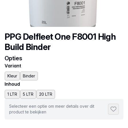
Productnaam
PPG Delfleet One F8001 High
Build Binder
Opties
Variant
Kleur
Binder
Inhoud
1 LTR
5 LTR
20 LTR
Selecteer een optie om meer details over dit
Toevoeg
product te bekijken