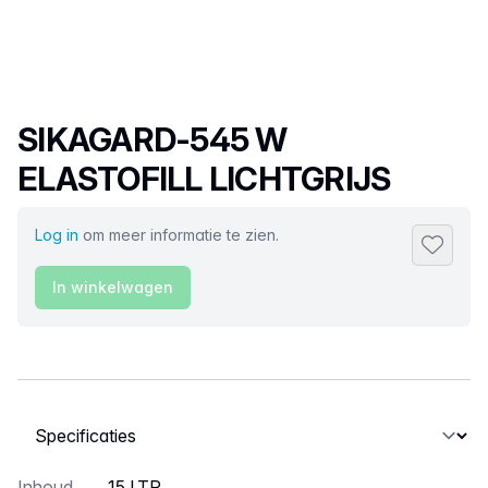
Productnaam
SIKAGARD-545 W
ELASTOFILL LICHTGRIJS
Log in
om meer informatie te zien.
Toevoeg
In winkelwagen
Selecteer een tabblad
Inhoud
15 LTR