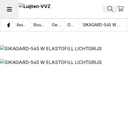
Beki
Zoek pr
Hoofdmenu openen
Thuis
Assortiment
Bouwverven
Gevelverf
Dekkend
SIKAGARD-545 W ELASTOFILL LICHTGRIJS