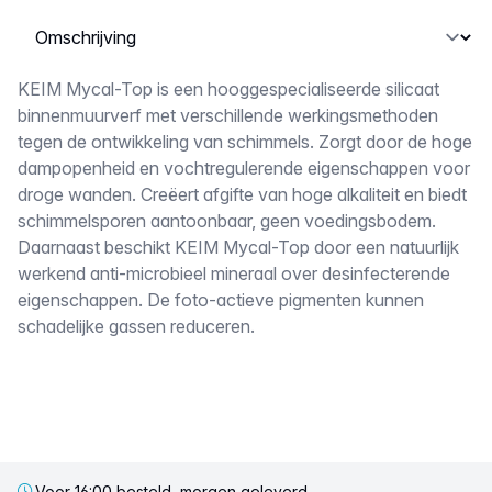
Selecteer een tabblad
Omschrijving
KEIM Mycal-Top is een hooggespecialiseerde silicaat
binnenmuurverf met verschillende werkingsmethoden
tegen de ontwikkeling van schimmels. Zorgt door de hoge
dampopenheid en vochtregulerende eigenschappen voor
droge wanden. Creëert afgifte van hoge alkaliteit en biedt
schimmelsporen aantoonbaar, geen voedingsbodem.
Daarnaast beschikt KEIM Mycal-Top door een natuurlijk
werkend anti-microbieel mineraal over desinfecterende
eigenschappen. De foto-actieve pigmenten kunnen
schadelijke gassen reduceren.
Voor 16:00 besteld, morgen geleverd