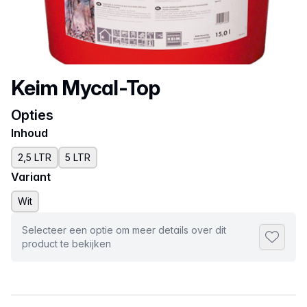
Productnaam
Keim Mycal-Top
Opties
Inhoud
2,5 LTR
5 LTR
Variant
Wit
Selecteer een optie om meer details over dit
Toevoeg
product te bekijken