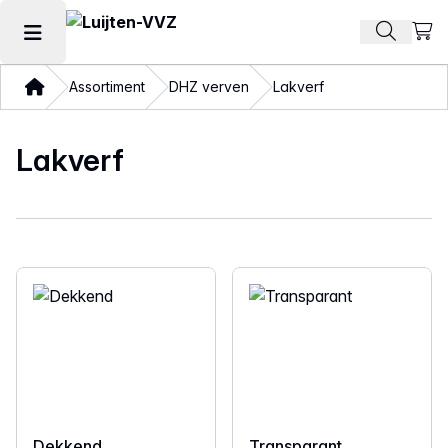
Beki
Zoek pr
Hoofdmenu openen
Thuis
Assortiment
DHZ verven
Lakverf
Lakverf
Dekkend
Transparant