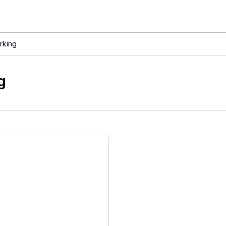
rking
g