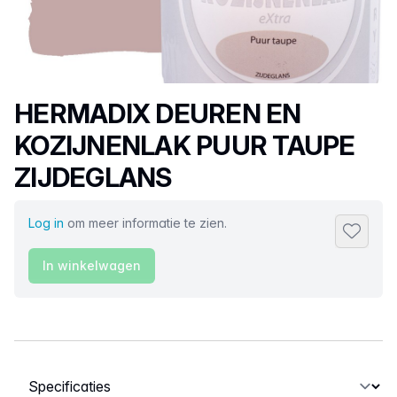
Productnaam
HERMADIX DEUREN EN
KOZIJNENLAK PUUR TAUPE
ZIJDEGLANS
Log in
om meer informatie te zien.
Toevoeg
In winkelwagen
Selecteer een tabblad