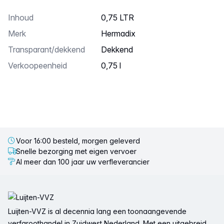
Inhoud
0,75 LTR
Merk
Hermadix
transparant/dekkend
dekkend
Verkoopeenheid
0,75 l
Voor 16:00 besteld, morgen geleverd
Snelle bezorging met eigen vervoer
Al meer dan 100 jaar uw verfleverancier
Voettekst
Luijten-VVZ is al decennia lang een toonaangevende
verfgroothandel in Zuidwest Nederland. Met een uitgebreid