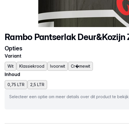
Productnaam
Rambo Pantserlak Deur&Kozijn 
Opties
Variant
Wit
Klassiekrood
Ivoorwit
Cr�mewit
Inhoud
0,75 LTR
2,5 LTR
Selecteer een optie om meer details over dit product te bekij