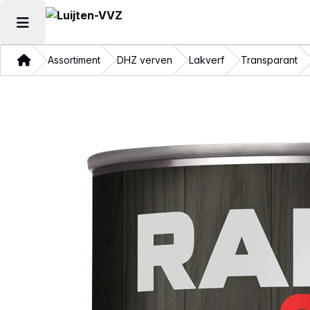
Hoofdmenu openen
Thuis
Assortiment
DHZ verven
Lakverf
Transparant