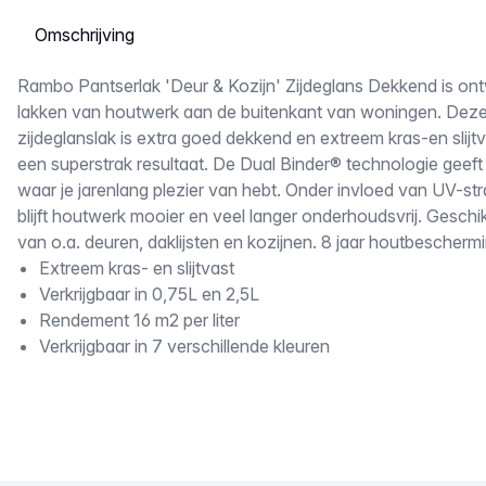
Selecteer een tabblad
Omschrijving
Rambo Pantserlak 'Deur & Kozijn' Zijdeglans Dekkend is ont
lakken van houtwerk aan de buitenkant van woningen. Deze
zijdeglanslak is extra goed dekkend en extreem kras-en slijtv
een superstrak resultaat. De Dual Binder® technologie geef
waar je jarenlang plezier van hebt. Onder invloed van UV-str
blijft houtwerk mooier en veel langer onderhoudsvrij. Gesch
van o.a. deuren, daklijsten en kozijnen. 8 jaar houtbescherm
Extreem kras- en slijtvast
Verkrijgbaar in 0,75L en 2,5L
Rendement 16 m2 per liter
Verkrijgbaar in 7 verschillende kleuren