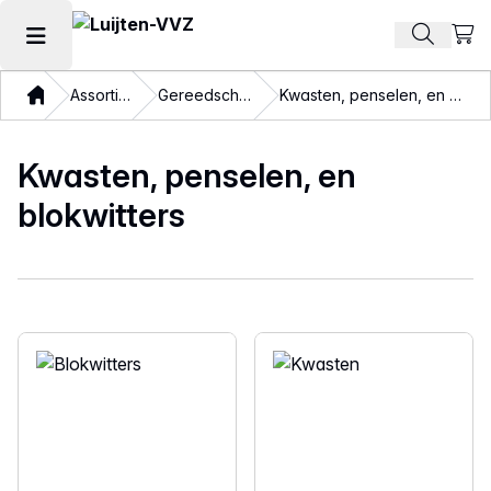
Beki
Zoek pr
Hoofdmenu openen
Thuis
Assortiment
Gereedschappen
Kwasten, penselen, en blokwitters
Kwasten, penselen, en
blokwitters