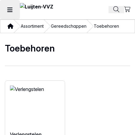
Beki
Zoek pr
Hoofdmenu openen
Thuis
Assortiment
Gereedschappen
Toebehoren
Toebehoren
Verlengstelen