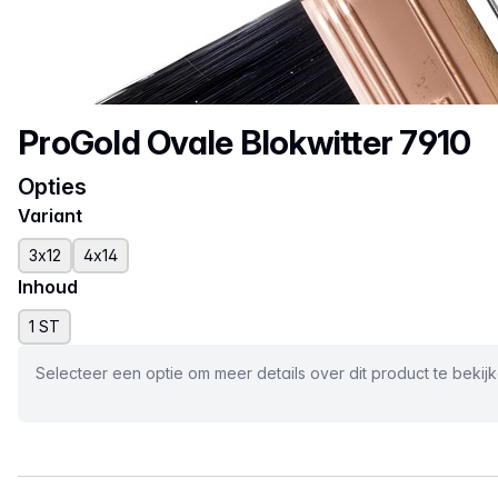
Productnaam
ProGold Ovale Blokwitter 7910
Opties
Variant
3x12
4x14
Inhoud
1 ST
Selecteer een optie om meer details over dit product te bekij