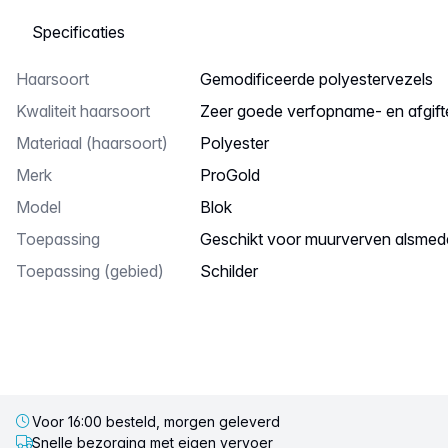
Selecteer een tabblad
Haarsoort
Gemodificeerde polyestervezels
Kwaliteit haarsoort
Zeer goede verfopname- en afgi
materiaal (haarsoort)
polyester
Merk
ProGold
model
blok
Toepassing
Geschikt voor muurverven alsmede
toepassing (gebied)
schilder
Voor 16:00 besteld, morgen geleverd
Snelle bezorging met eigen vervoer